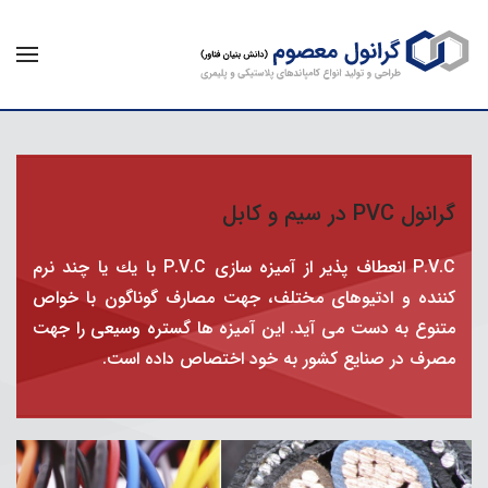
گرانول PVC در سیم و کابل
P.V.C انعطاف پذیر از آمیزه سازی P.V.C با یك یا چند نرم
كننده و ادتیوهای مختلف، جهت مصارف گوناگون با خواص
متنوع به دست می آید. این آمیزه ها گستره وسیعی را جهت
مصرف در صنایع كشور به خود اختصاص داده است.