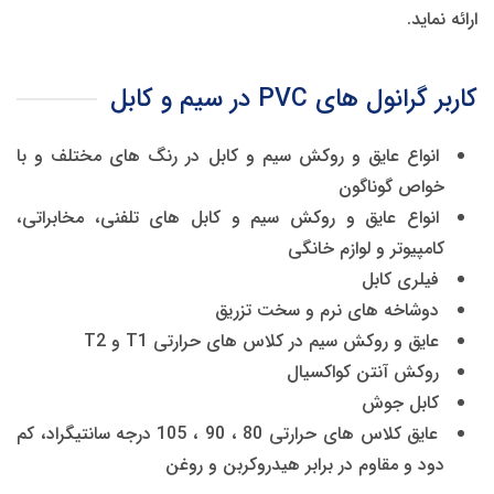
ارائه نماید.
کاربر گرانول های PVC در سیم و کابل
انواع عایق و روكش سیم و كابل در رنگ های مختلف و با
خواص گوناگون
انواع عایق و روكش سیم و كابل های تلفنی، مخابراتی،
كامپیوتر و لوازم خانگی
فیلری كابل
دوشاخه های نرم و سخت تزریق
عایق و روكش سیم در كلاس های حرارتی T1 و T2
روكش آنتن كواكسیال
كابل جوش
عایق كلاس های حرارتی 80 ، 90 ، 105 درجه سانتیگراد، كم
دود و مقاوم در برابر هیدروكربن و روغن