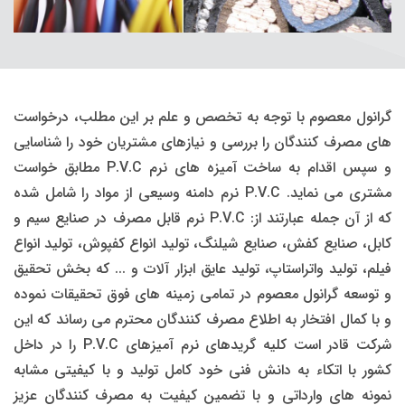
گرانول معصوم با توجه به تخصص و علم بر این مطلب، درخواست
های مصرف كنندگان را بررسی و نیازهای مشتریان خود را شناسایی
و سپس اقدام به ساخت آمیزه های نرم P.V.C مطابق خواست
مشتری می نماید. P.V.C نرم دامنه وسیعی از مواد را شامل شده
كه از آن جمله عبارتند از: P.V.C نرم قابل مصرف در صنایع سیم و
كابل، صنایع كفش، صنایع شیلنگ، تولید انواع كفپوش، تولید انواع
فیلم، تولید واتراستاپ، تولید عایق ابزار آلات و ... كه بخش تحقیق
و توسعه گرانول معصوم در تمامی زمینه های فوق تحقیقات نموده
و با كمال افتخار به اطلاع مصرف كنندگان محترم می رساند كه این
شركت قادر است كلیه گریدهای نرم آمیزهای P.V.C را در داخل
كشور با اتكاء به دانش فنی خود كامل تولید و با كیفیتی مشابه
نمونه های وارداتی و با تضمین كیفیت به مصرف كنندگان عزیز